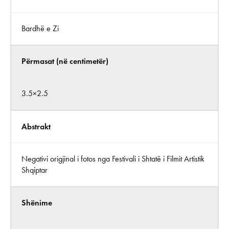
Bardhë e Zi
Përmasat (në centimetër)
3.5×2.5
Abstrakt
Negativi origjinal i fotos nga Festivali i Shtatë i Filmit Artistik
Shqiptar
Shënime