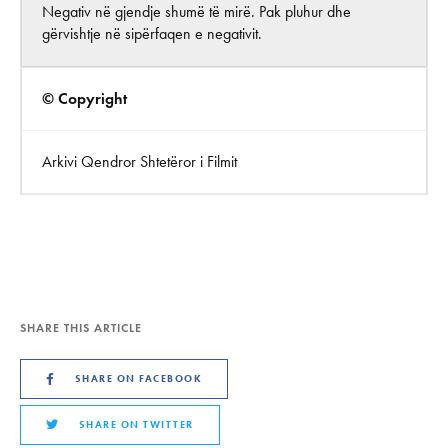
Negativ në gjendje shumë të mirë. Pak pluhur dhe
gërvishtje në sipërfaqen e negativit.
© Copyright
Arkivi Qendror Shtetëror i Filmit
SHARE THIS ARTICLE
SHARE ON FACEBOOK
SHARE ON TWITTER