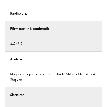
Bardhë e Zi
Përmasat (në centimetër)
3.5×2.5
Abstrakt
Negativi origjinal i fotos nga Festivali i Shtatë i Filmit Artistik
Shqiptar
Shënime