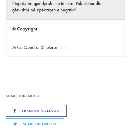
Negativ në gjendje shumë të mirë. Pak pluhur dhe
gërvishtje në sipërfaqen e negativit.
© Copyright
Arkivi Qendror Shtetëror i Filmit
SHARE THIS ARTICLE
SHARE ON FACEBOOK
SHARE ON TWITTER