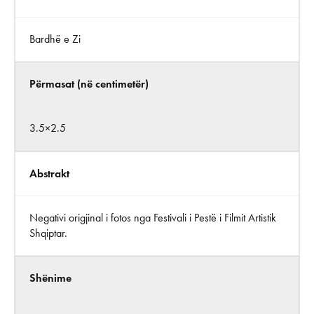
Bardhë e Zi
Përmasat (në centimetër)
3.5×2.5
Abstrakt
Negativi origjinal i fotos nga Festivali i Pestë i Filmit Artistik
Shqiptar.
Shënime