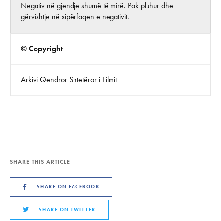
Negativ në gjendje shumë të mirë. Pak pluhur dhe
gërvishtje në sipërfaqen e negativit.
© Copyright
Arkivi Qendror Shtetëror i Filmit
SHARE THIS ARTICLE
SHARE ON FACEBOOK
SHARE ON TWITTER