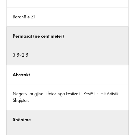
Bardhë e Zi
Përmasat (në centimetër)
3.5×2.5
Abstrakt
Negativi origjinal i fotos nga Festivali i Pestë i Filmit Artistik
Shqiptar.
Shënime