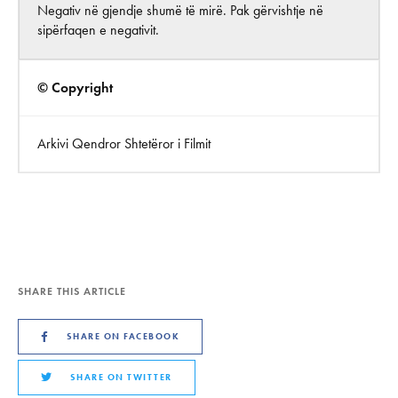
Negativ në gjendje shumë të mirë. Pak gërvishtje në
sipërfaqen e negativit.
© Copyright
Arkivi Qendror Shtetëror i Filmit
SHARE THIS ARTICLE
SHARE ON FACEBOOK
SHARE ON TWITTER