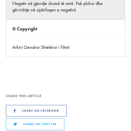
Negativ në gjendje shumë të mirë. Pak pluhur dhe
gërvishtje në sipërfaqen e negativit.
© Copyright
Arkivi Qendror Shtetëror i Filmit
SHARE THIS ARTICLE
SHARE ON FACEBOOK
SHARE ON TWITTER