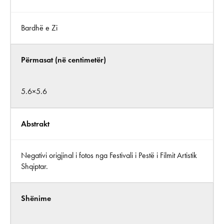
Bardhë e Zi
Përmasat (në centimetër)
5.6×5.6
Abstrakt
Negativi origjinal i fotos nga Festivali i Pestë i Filmit Artistik
Shqiptar.
Shënime