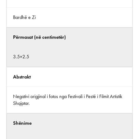
Bardhë e Zi
Përmasat (në centimetër)
3.5×2.5
Abstrakt
Negativi origjinal i fotos nga Festivali i Pestë i Filmit Artistik
Shqiptar.
Shënime