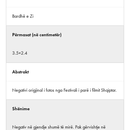
Bardhë e Zi
Përmasat (në centimetër)
3.5×2.4
Abstrakt
Negativi origjinal i fotos nga Festivali i parë i filmit Shqiptar.
Shënime
Negativ në gjendje shumë të mirë. Pak gërvishtje në