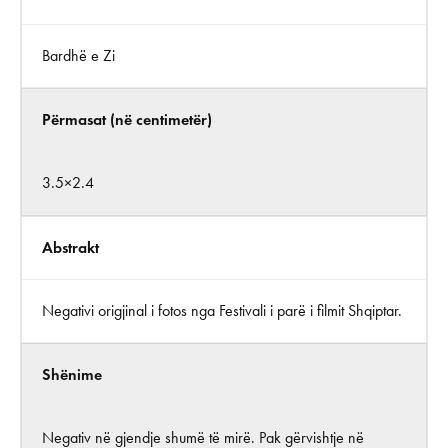
Bardhë e Zi
Përmasat (në centimetër)
3.5×2.4
Abstrakt
Negativi origjinal i fotos nga Festivali i parë i filmit Shqiptar.
Shënime
Negativ në gjendje shumë të mirë. Pak gërvishtje në