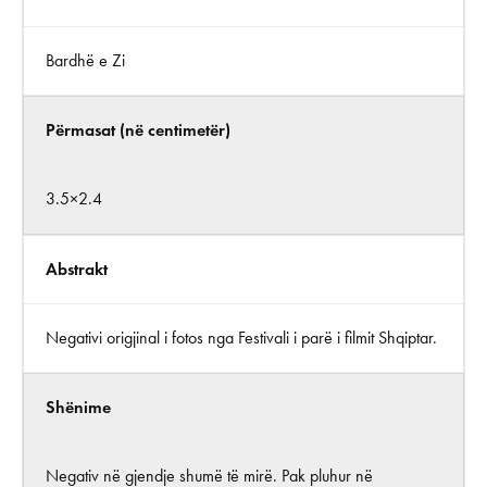
Bardhë e Zi
Përmasat (në centimetër)
3.5×2.4
Abstrakt
Negativi origjinal i fotos nga Festivali i parë i filmit Shqiptar.
Shënime
Negativ në gjendje shumë të mirë. Pak pluhur në