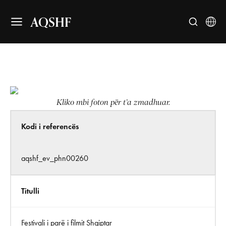
AQSHF
Kliko mbi foton për t’a zmadhuar.
Kodi i referencës
aqshf_ev_phn00260
Titulli
Festivali i parë i filmit Shqiptar