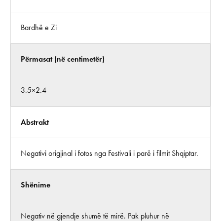
Bardhë e Zi
Përmasat (në centimetër)
3.5×2.4
Abstrakt
Negativi origjinal i fotos nga Festivali i parë i filmit Shqiptar.
Shënime
Negativ në gjendje shumë të mirë. Pak pluhur në