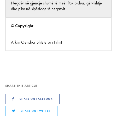
Negativ në gjendje shumë të mirë. Pak pluhur, gërvishtje
dhe pika në sipërfaqe të negativit.
© Copyright
Arkivi Qendror Shtetëror i Filmit
SHARE THIS ARTICLE
SHARE ON FACEBOOK
SHARE ON TWITTER