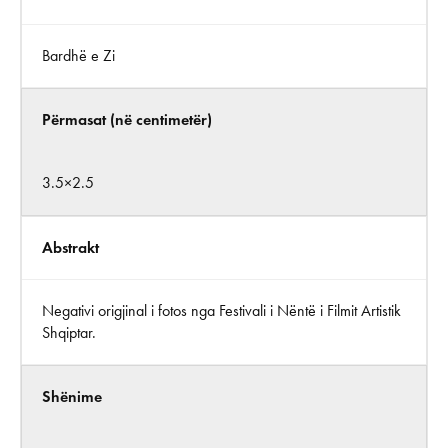
Bardhë e Zi
Përmasat (në centimetër)
3.5×2.5
Abstrakt
Negativi origjinal i fotos nga Festivali i Nëntë i Filmit Artistik
Shqiptar.
Shënime