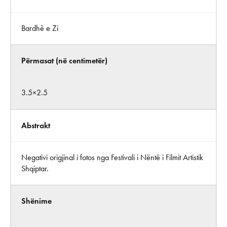
Bardhë e Zi
Përmasat (në centimetër)
3.5×2.5
Abstrakt
Negativi origjinal i fotos nga Festivali i Nëntë i Filmit Artistik
Shqiptar.
Shënime