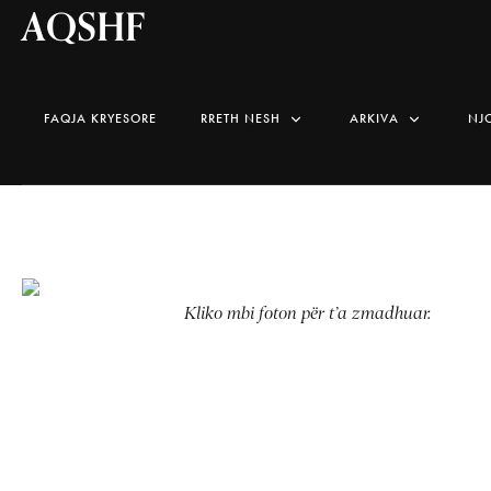
AQSHF
FAQJA KRYESORE
RRETH NESH
ARKIVA
NJ
Kliko mbi foton për t’a zmadhuar.