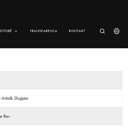
IZITORË
TRANSPARENCA
KONTAKT
t Artistik Shqiptar
 e Re»