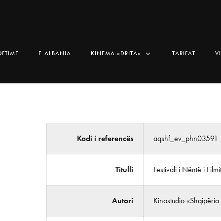
OFTIME
E-ALBANIA
KINEMA «DRITA»
TARIFAT
V
Kodi i referencës
aqshf_ev_phn03591
Titulli
Festivali i Nëntë i Filmi
Autori
Kinostudio «Shqipëria