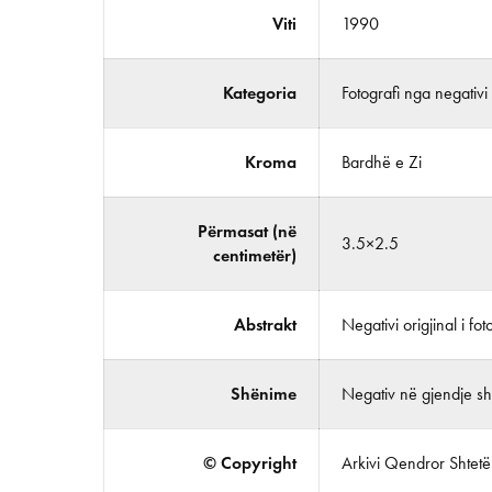
Viti
1990
Kategoria
Fotografi nga negativi
Kroma
Bardhë e Zi
Përmasat (në
3.5×2.5
centimetër)
Abstrakt
Negativi origjinal i foto
Shënime
Negativ në gjendje shu
© Copyright
Arkivi Qendror Shtetëro