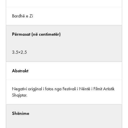
Bardhë e Zi
Përmasat (në centimetër)
3.5×2.5
Abstrakt
Negativi origjinal i fotos nga Festivali i Nëntë i Filmit Artistik
Shqiptar.
Shënime