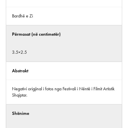
Bardhë e Zi
Përmasat (në centimetër)
3.5×2.5
Abstrakt
Negativi origjinal i fotos nga Festivali i Nëntë i Filmit Artistik
Shqiptar.
Shënime