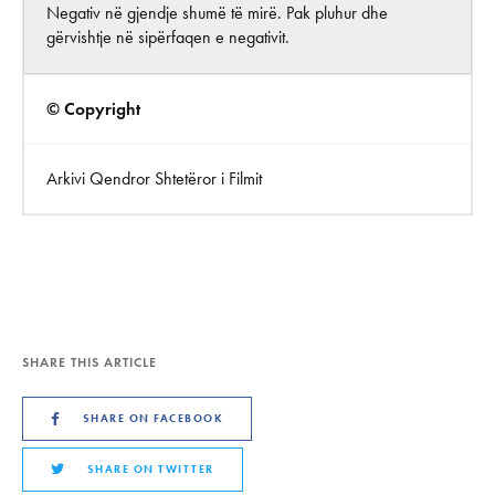
Negativ në gjendje shumë të mirë. Pak pluhur dhe
gërvishtje në sipërfaqen e negativit.
© Copyright
Arkivi Qendror Shtetëror i Filmit
SHARE THIS ARTICLE
SHARE ON FACEBOOK
SHARE ON TWITTER