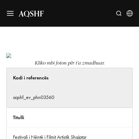
AQSHF
Kliko mbi foton për t’a zmadhuar.
Kodi i referencës
aqshf_ev_phn03560
Titulli
Festivali i Nëntë i Filmit Artistik Shqiptar