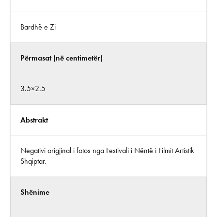
Bardhë e Zi
Përmasat (në centimetër)
3.5×2.5
Abstrakt
Negativi origjinal i fotos nga Festivali i Nëntë i Filmit Artistik
Shqiptar.
Shënime