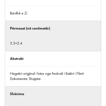
Bardhë e Zi
Përmasat (në centimetër)
3.5×2.4
Abstrakt
Negativi origjinal i fotos nga Festivali i Katërt i Filmit
Dokumentar Shqiptar.
Shënime