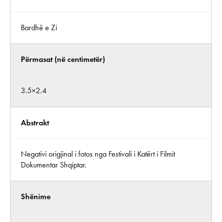
Bardhë e Zi
Përmasat (në centimetër)
3.5×2.4
Abstrakt
Negativi origjinal i fotos nga Festivali i Katërt i Filmit
Dokumentar Shqiptar.
Shënime