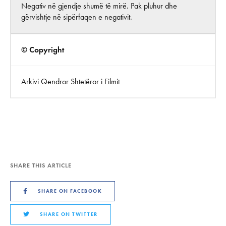
Negativ në gjendje shumë të mirë. Pak pluhur dhe
gërvishtje në sipërfaqen e negativit.
© Copyright
Arkivi Qendror Shtetëror i Filmit
SHARE THIS ARTICLE
SHARE ON FACEBOOK
SHARE ON TWITTER