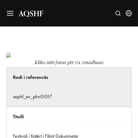
AQSHF
Kliko mbi foton për t’a zmadhuar.
Kodi i referencës
aqshf_ev_phn01017
Titulli
Festivali i Katërt i Filmit Dokumnetar