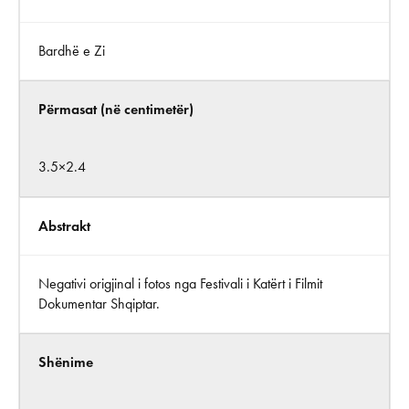
Bardhë e Zi
Përmasat (në centimetër)
3.5×2.4
Abstrakt
Negativi origjinal i fotos nga Festivali i Katërt i Filmit
Dokumentar Shqiptar.
Shënime