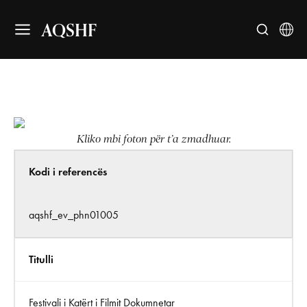
AQSHF
Kliko mbi foton për t’a zmadhuar.
Kodi i referencës
aqshf_ev_phn01005
Titulli
Festivali i Katërt i Filmit Dokumnetar