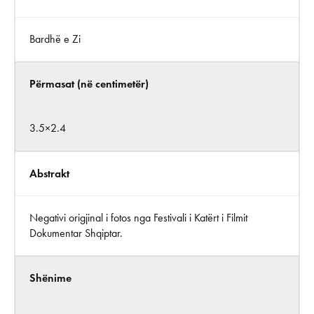
Bardhë e Zi
Përmasat (në centimetër)
3.5×2.4
Abstrakt
Negativi origjinal i fotos nga Festivali i Katërt i Filmit
Dokumentar Shqiptar.
Shënime