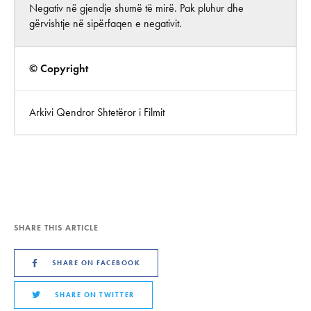
Negativ në gjendje shumë të mirë. Pak pluhur dhe
gërvishtje në sipërfaqen e negativit.
© Copyright
Arkivi Qendror Shtetëror i Filmit
SHARE THIS ARTICLE
SHARE ON FACEBOOK
SHARE ON TWITTER