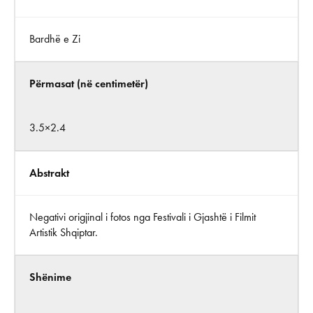
Bardhë e Zi
Përmasat (në centimetër)
3.5×2.4
Abstrakt
Negativi origjinal i fotos nga Festivali i Gjashtë i Filmit
Artistik Shqiptar.
Shënime