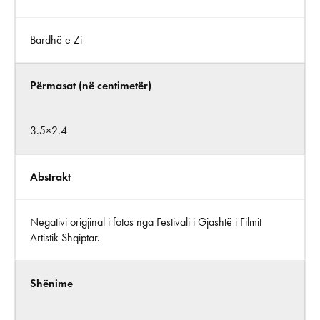
Bardhë e Zi
Përmasat (në centimetër)
3.5×2.4
Abstrakt
Negativi origjinal i fotos nga Festivali i Gjashtë i Filmit
Artistik Shqiptar.
Shënime