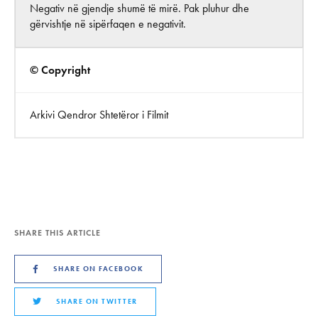
Negativ në gjendje shumë të mirë. Pak pluhur dhe
gërvishtje në sipërfaqen e negativit.
© Copyright
Arkivi Qendror Shtetëror i Filmit
SHARE THIS ARTICLE
SHARE ON FACEBOOK
SHARE ON TWITTER