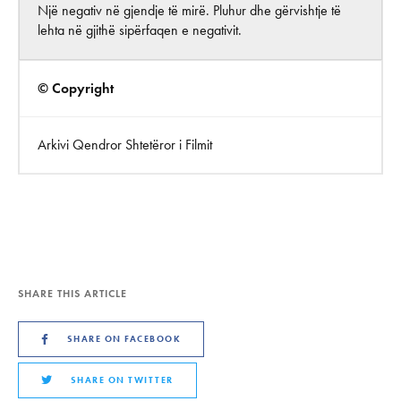
Një negativ në gjendje të mirë. Pluhur dhe gërvishtje të
lehta në gjithë sipërfaqen e negativit.
© Copyright
Arkivi Qendror Shtetëror i Filmit
SHARE THIS ARTICLE
SHARE ON FACEBOOK
SHARE ON TWITTER