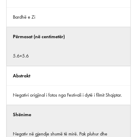
Bardhë e Zi
Përmasat (në centimetër)
5.6×5.6
Abstrakt
Negativi origjinal i fotos nga Festivali i dytë i filmit Shqiptar.
Shënime
Negativ në gjendje shumë të mirë. Pak pluhur dhe