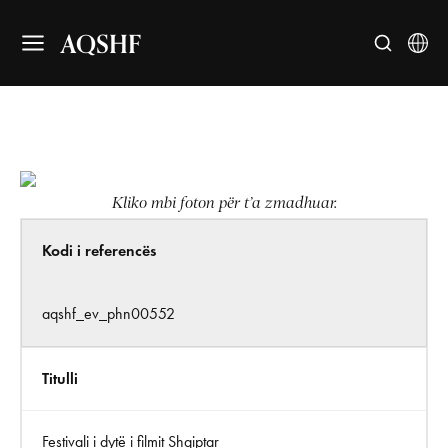
AQSHF
Kliko mbi foton për t’a zmadhuar.
Kodi i referencës
aqshf_ev_phn00552
Titulli
Festivali i dytë i filmit Shqiptar