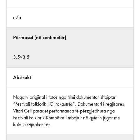
n/a
Përmasat (në centimetër)
3.5×3.5
Abstrakt
Nagativ origjinal i fotos nga filmi dokumentar shqiptar
“Festivali folklorik i Gjirokastrës”. Dokumentari i regjisores
Vitori Çeli paraqet performanca të përzgjedhura nga
Festivali Folklorik Kombëtar i mbajtur në qytetin jugor me
kala të Gjirokastrës.