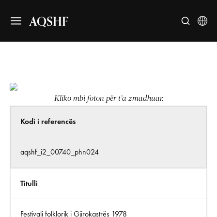
AQSHF
Kliko mbi foton për t’a zmadhuar.
Kodi i referencës
aqshf_i2_00740_phn024
Titulli
Festivali folklorik i Gjirokastrës 1978