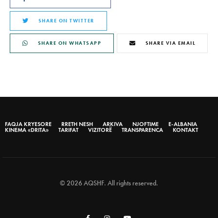
SHARE ON TWITTER
SHARE ON WHATSAPP
SHARE VIA EMAIL
FAQJA KRYESORE
RRETH NESH
ARKIVA
NJOFTIME
E-ALBANIA
KINEMA «DRITA»
TARIFAT
VIZITORË
TRANSPARENCA
KONTAKT
© 2026 AQSHF. All rights reserved.