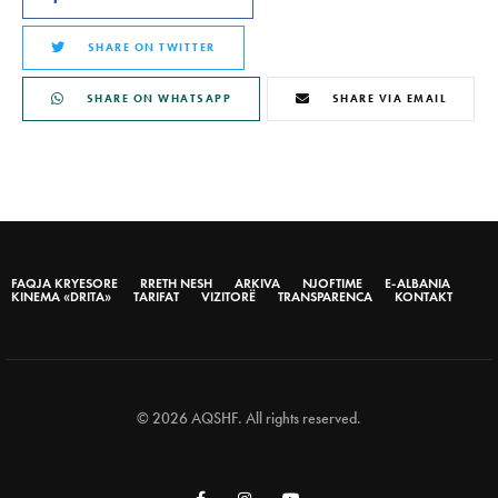
SHARE ON TWITTER
SHARE ON WHATSAPP
SHARE VIA EMAIL
FAQJA KRYESORE
RRETH NESH
ARKIVA
NJOFTIME
E-ALBANIA
KINEMA «DRITA»
TARIFAT
VIZITORË
TRANSPARENCA
KONTAKT
© 2026 AQSHF. All rights reserved.