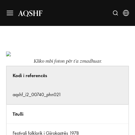
AQSHF
Kliko mbi foton për t’a zmadhuar.
Kodi i referencës
aqshf_i2_00740_phn021
Titulli
Festivali folklorik i Gjirokastrës 1978