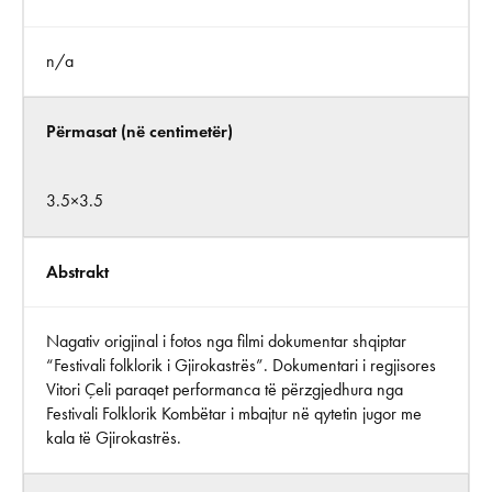
n/a
Përmasat (në centimetër)
3.5×3.5
Abstrakt
Nagativ origjinal i fotos nga filmi dokumentar shqiptar
“Festivali folklorik i Gjirokastrës”. Dokumentari i regjisores
Vitori Çeli paraqet performanca të përzgjedhura nga
Festivali Folklorik Kombëtar i mbajtur në qytetin jugor me
kala të Gjirokastrës.