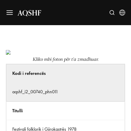
AQSHF
Kliko mbi foton për t’a zmadhuar.
Kodi i referencës
aqshf_i2_00740_phn011
Titulli
Festivali folklorik i Gjirokastrës 1978