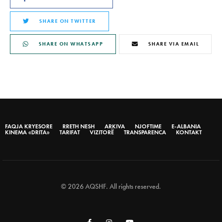
SHARE ON TWITTER
SHARE ON WHATSAPP
SHARE VIA EMAIL
FAQJA KRYESORE
RRETH NESH
ARKIVA
NJOFTIME
E-ALBANIA
KINEMA «DRITA»
TARIFAT
VIZITORË
TRANSPARENCA
KONTAKT
© 2026 AQSHF. All rights reserved.