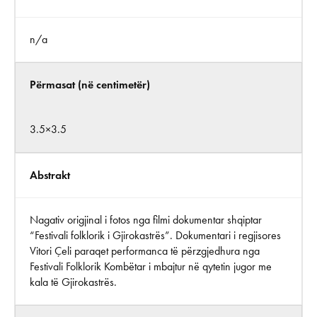
n/a
Përmasat (në centimetër)
3.5×3.5
Abstrakt
Nagativ origjinal i fotos nga filmi dokumentar shqiptar
“Festivali folklorik i Gjirokastrës”. Dokumentari i regjisores
Vitori Çeli paraqet performanca të përzgjedhura nga
Festivali Folklorik Kombëtar i mbajtur në qytetin jugor me
kala të Gjirokastrës.