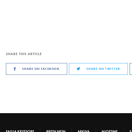
SHARE THIS ARTICLE
SHARE ON FACEBOOK
SHARE ON TWITTER
FAQJA KRYESORE
RRETH NESH
ARKIVA
NJOFTIME
E