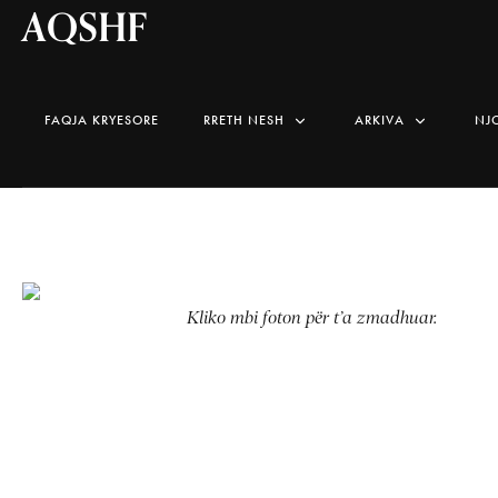
AQSHF
FAQJA KRYESORE
RRETH NESH
ARKIVA
NJ
Kliko mbi foton për t’a zmadhuar.