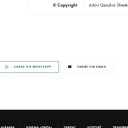
© Copyright
Arkivi Qendror Shtetëro
SHARE ON WHATSAPP
SHARE VIA EMAIL
-ALBANIA
KINEMA «DRITA»
TARIFAT
VIZITORË
TRANSPA