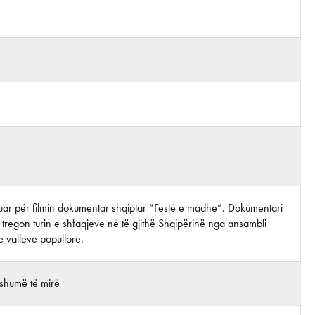
rijuar për filmin dokumentar shqiptar “Festë e madhe”. Dokumentari
ni tregon turin e shfaqjeve në të gjithë Shqipërinë nga ansambli
 valleve popullore.
shumë të mirë