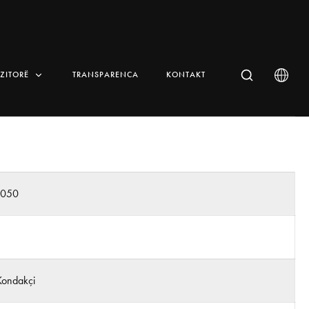
IZITORË
TRANSPARENCA
KONTAKT
n050
Kondakçi