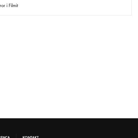
r i Filmit
RENCA
KONTAKT