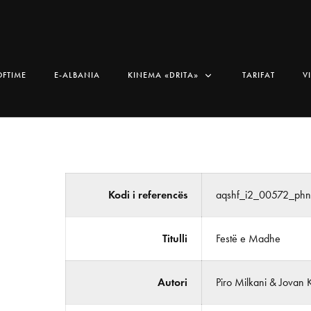
OFTIME
E-ALBANIA
KINEMA «DRITA»
TARIFAT
V
Kodi i referencës
aqshf_i2_00572_ph
Titulli
Festë e Madhe
Autori
Piro Milkani & Jovan 