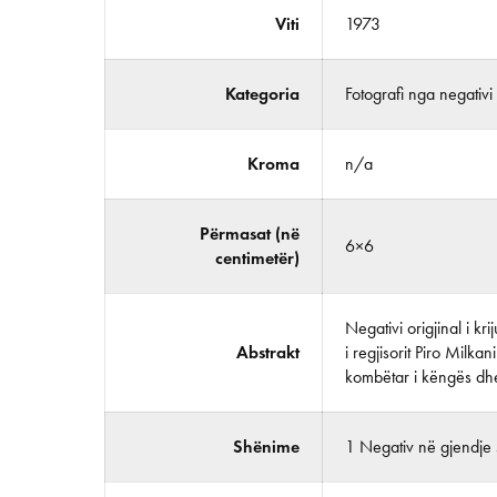
Viti
1973
Kategoria
Fotografi nga negativi
Kroma
n/a
Përmasat (në
6×6
centimetër)
Negativi origjinal i k
Abstrakt
i regjisorit Piro Milka
kombëtar i këngës dhe
Shënime
1 Negativ në gjendje 