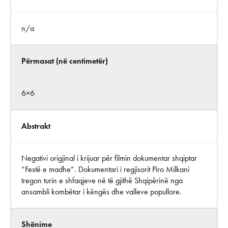
n/a
Përmasat (në centimetër)
6×6
Abstrakt
Negativi origjinal i krijuar për filmin dokumentar shqiptar
“Festë e madhe”. Dokumentari i regjisorit Piro Milkani
tregon turin e shfaqjeve në të gjithë Shqipërinë nga
ansambli kombëtar i këngës dhe valleve popullore.
Shënime