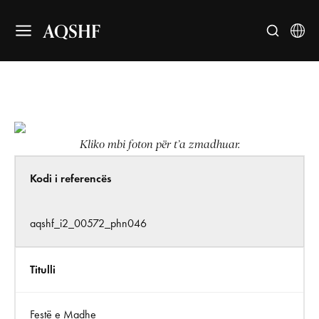
AQSHF
Kliko mbi foton për t’a zmadhuar.
Kodi i referencës
aqshf_i2_00572_phn046
Titulli
Festë e Madhe