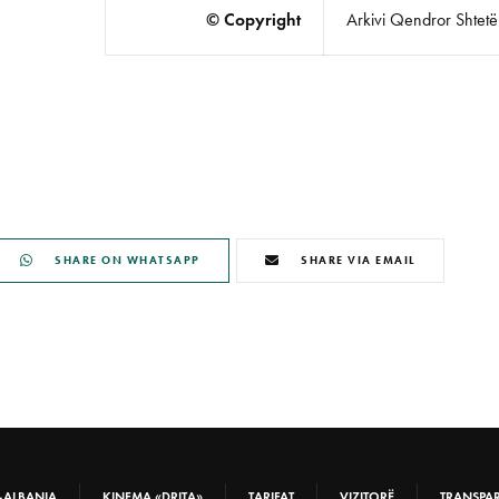
© Copyright
Arkivi Qendror Shtetëro
SHARE ON WHATSAPP
SHARE VIA EMAIL
-ALBANIA
KINEMA «DRITA»
TARIFAT
VIZITORË
TRANSPA