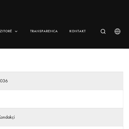
IZITORË
TRANSPARENCA
KONTAKT
n036
Kondakçi