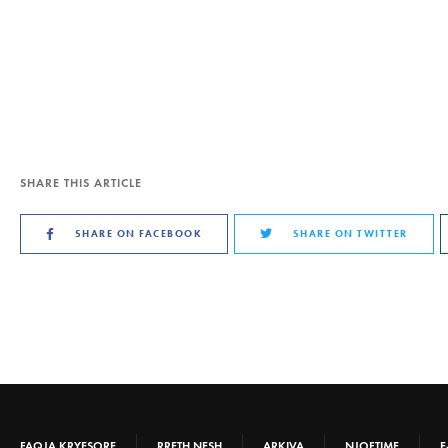
SHARE THIS ARTICLE
SHARE ON FACEBOOK
SHARE ON TWITTER
FAQJA KRYESORE
RRETH NESH
ARKIVA
NJOFTIME
E