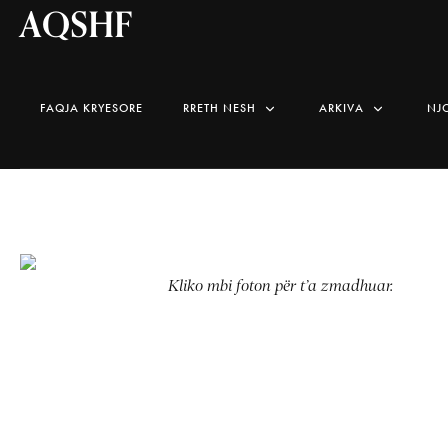
AQSHF
FAQJA KRYESORE
RRETH NESH
ARKIVA
NJ
Kliko mbi foton për t’a zmadhuar.