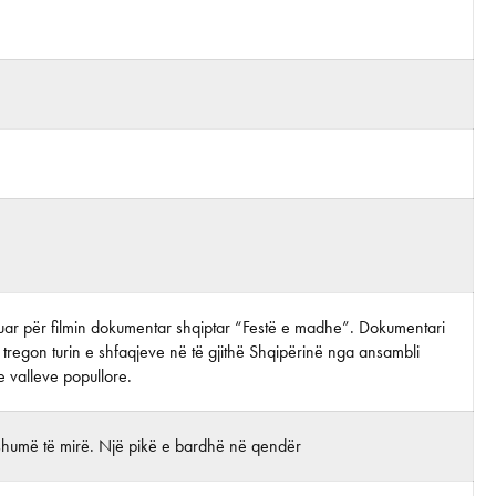
rijuar për filmin dokumentar shqiptar “Festë e madhe”. Dokumentari
ni tregon turin e shfaqjeve në të gjithë Shqipërinë nga ansambli
 valleve popullore.
shumë të mirë. Një pikë e bardhë në qendër