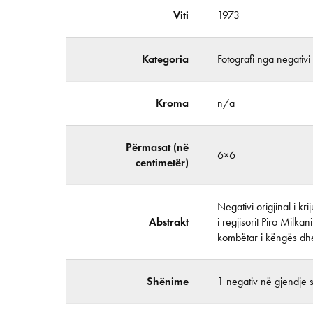
Viti
1973
Kategoria
Fotografi nga negativi
Kroma
n/a
Përmasat (në
6×6
centimetër)
Negativi origjinal i k
Abstrakt
i regjisorit Piro Milka
kombëtar i këngës dhe
Shënime
1 negativ në gjendje 