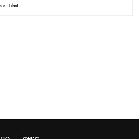
r i Filmit
RENCA
KONTAKT