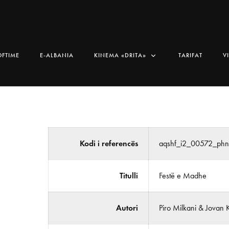
OFTIME
E-ALBANIA
KINEMA «DRITA»
TARIFAT
V
Kodi i referencës
aqshf_i2_00572_ph
Titulli
Festë e Madhe
Autori
Piro Milkani & Jovan 