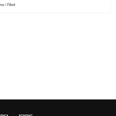
r i Filmit
RENCA
KONTAKT