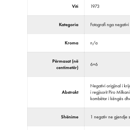
Viti
1973
Kategoria
Fotografi nga negativi
Kroma
n/a
Përmasat (në
6×6
centimetër)
Negativi origjinal i k
Abstrakt
i regjisorit Piro Milka
kombëtar i këngës dhe
Shënime
1 negativ ne gjendje 