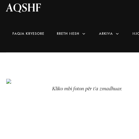
AQSHF
FAQJA KRYESORE
RRETH NESH
ARKIVA
NJ
Kliko mbi foton për t’a zmadhuar.