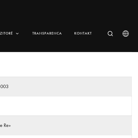
IZITORË
TRANSPARENCA
KONTAKT
n003
 e Re»