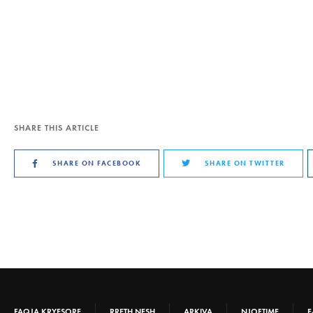
SHARE THIS ARTICLE
SHARE ON FACEBOOK
SHARE ON TWITTER
FAQJA KRYESORE
RRETH NESH
ARKIVA
NJOFTIME
E