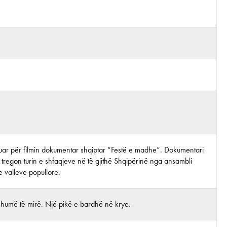
rijuar për filmin dokumentar shqiptar “Festë e madhe”. Dokumentari
ni tregon turin e shfaqjeve në të gjithë Shqipërinë nga ansambli
 valleve popullore.
shumë të mirë. Një pikë e bardhë në krye.