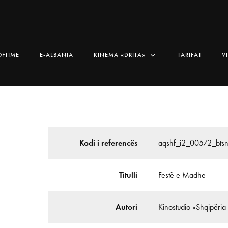
OFTIME
E-ALBANIA
KINEMA «DRITA»
TARIFAT
V
Kodi i referencës
aqshf_i2_00572_bts
Titulli
Festë e Madhe
Autori
Kinostudio «Shqipëria