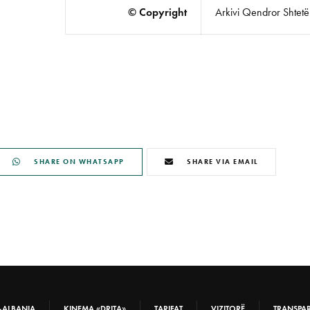
© Copyright
Arkivi Qendror Shtetëro
SHARE ON WHATSAPP
SHARE VIA EMAIL
-ALBANIA
KINEMA «DRITA»
TARIFAT
VIZITORË
TRANSPA