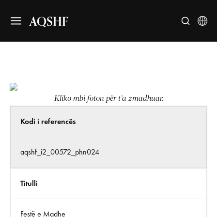
AQSHF
Kliko mbi foton për t’a zmadhuar.
Kodi i referencës
aqshf_i2_00572_phn024
Titulli
Festë e Madhe