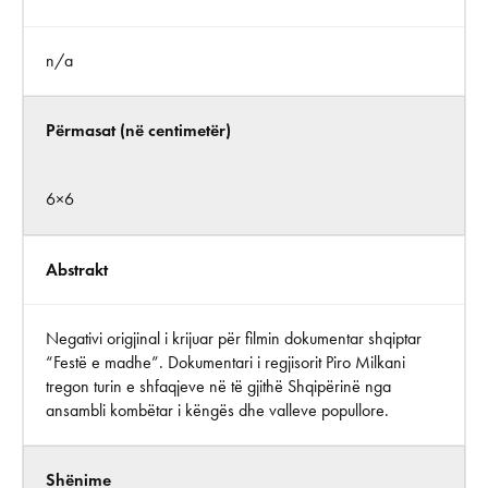
n/a
Përmasat (në centimetër)
6×6
Abstrakt
Negativi origjinal i krijuar për filmin dokumentar shqiptar
“Festë e madhe”. Dokumentari i regjisorit Piro Milkani
tregon turin e shfaqjeve në të gjithë Shqipërinë nga
ansambli kombëtar i këngës dhe valleve popullore.
Shënime