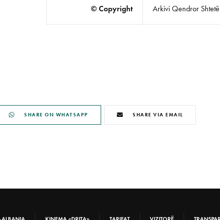
© Copyright
Arkivi Qendror Shtetëro
SHARE ON WHATSAPP
SHARE VIA EMAIL
-ALBANIA
KINEMA «DRITA»
TARIFAT
VIZITORË
TRANSPA