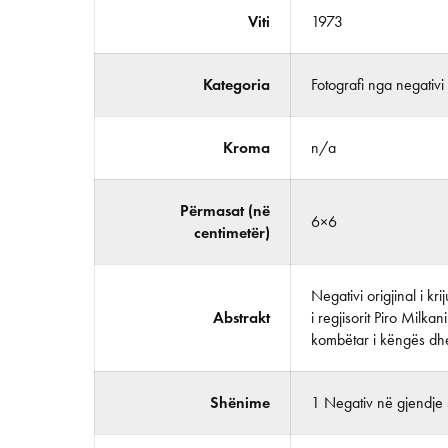
Viti
1973
Kategoria
Fotografi nga negativi
Kroma
n/a
Përmasat (në
6×6
centimetër)
Negativi origjinal i k
Abstrakt
i regjisorit Piro Milka
kombëtar i këngës dhe
Shënime
1 Negativ në gjendje s