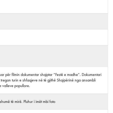
rijuar për filmin dokumentar shqiptar “Festë e madhe”. Dokumentari
ni tregon turin e shfaqjeve në të gjithë Shqipërinë nga ansambli
 valleve popullore.
humë të mirë. Pluhur i imët mbi foto