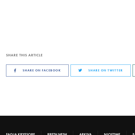
SHARE THIS ARTICLE
SHARE ON FACEBOOK
SHARE ON TWITTER
FAQJA KRYESORE
RRETH NESH
ARKIVA
NJOFTIME
E