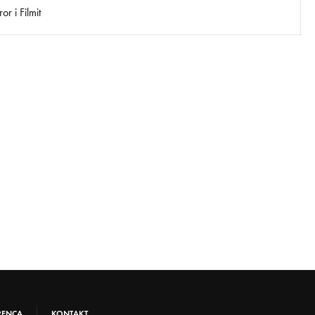
r i Filmit
RENCA
KONTAKT