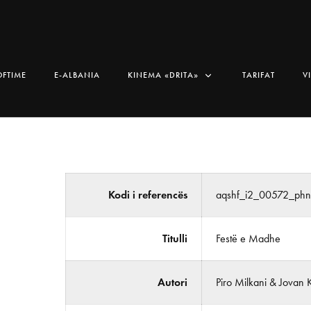
OFTIME
E-ALBANIA
KINEMA «DRITA»
TARIFAT
V
Kodi i referencës
aqshf_i2_00572_phn
Titulli
Festë e Madhe
Autori
Piro Milkani & Jovan 