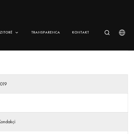
IZITORË
TRANSPARENCA
KONTAKT
019
Kondakçi