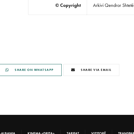
© Copyright
Arkivi Qendror Shtetëro
SHARE ON WHATSAPP
SHARE VIA EMAIL
-ALBANIA
KINEMA «DRITA»
TARIFAT
VIZITORË
TRANSPA