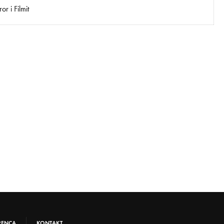
r i Filmit
RENCA
KONTAKT