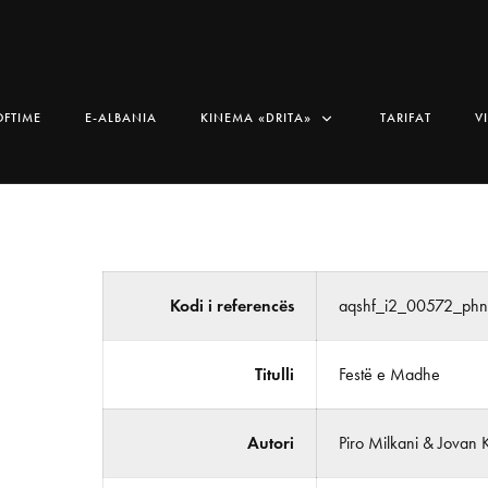
OFTIME
E-ALBANIA
KINEMA «DRITA»
TARIFAT
V
Kodi i referencës
aqshf_i2_00572_phn
Titulli
Festë e Madhe
Autori
Piro Milkani & Jovan 