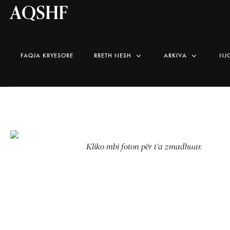
AQSHF
FAQJA KRYESORE
RRETH NESH
ARKIVA
NJ
Kliko mbi foton për t’a zmadhuar.