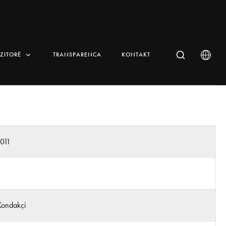
IZITORË
TRANSPARENCA
KONTAKT
011
Kondakçi