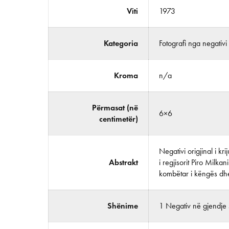
Viti
1973
Kategoria
Fotografi nga negativi
Kroma
n/a
Përmasat (në
6×6
centimetër)
Negativi origjinal i k
Abstrakt
i regjisorit Piro Milka
kombëtar i këngës dhe
Shënime
1 Negativ në gjendje 