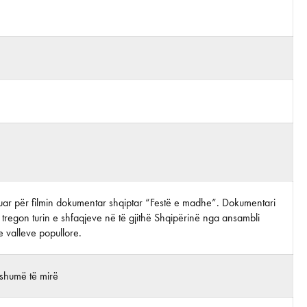
rijuar për filmin dokumentar shqiptar “Festë e madhe”. Dokumentari
ni tregon turin e shfaqjeve në të gjithë Shqipërinë nga ansambli
 valleve popullore.
shumë të mirë