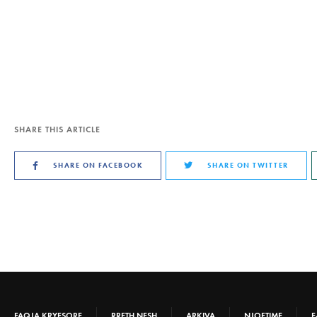
SHARE THIS ARTICLE
SHARE ON FACEBOOK
SHARE ON TWITTER
FAQJA KRYESORE
RRETH NESH
ARKIVA
NJOFTIME
E