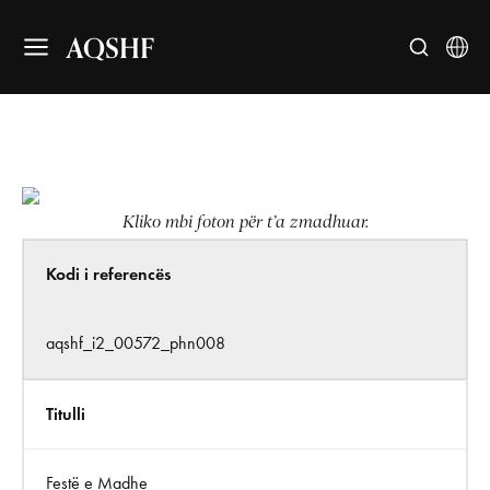
AQSHF
Kliko mbi foton për t’a zmadhuar.
Kodi i referencës
aqshf_i2_00572_phn008
Titulli
Festë e Madhe