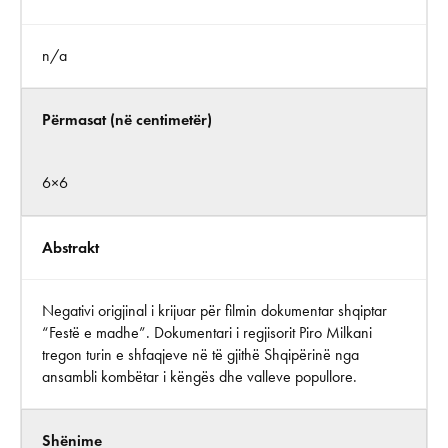
n/a
Përmasat (në centimetër)
6×6
Abstrakt
Negativi origjinal i krijuar për filmin dokumentar shqiptar
“Festë e madhe”. Dokumentari i regjisorit Piro Milkani
tregon turin e shfaqjeve në të gjithë Shqipërinë nga
ansambli kombëtar i këngës dhe valleve popullore.
Shënime