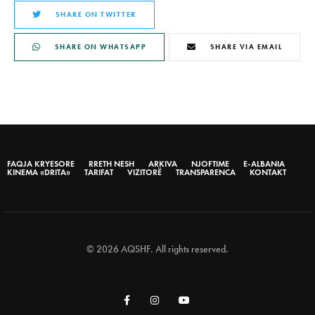
SHARE ON TWITTER
SHARE ON WHATSAPP
SHARE VIA EMAIL
FAQJA KRYESORE
RRETH NESH
ARKIVA
NJOFTIME
E-ALBANIA
KINEMA «DRITA»
TARIFAT
VIZITORË
TRANSPARENCA
KONTAKT
© 2026 AQSHF. All rights reserved.