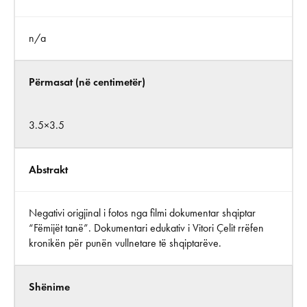
n/a
Përmasat (në centimetër)
3.5×3.5
Abstrakt
Negativi origjinal i fotos nga filmi dokumentar shqiptar
“Fëmijët tanë”. Dokumentari edukativ i Vitori Çelit rrëfen
kronikën për punën vullnetare të shqiptarëve.
Shënime