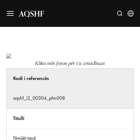
AQSHF
Kliko mbi foton për t’a zmadhuar.
Kodi i referencës
aqshf_i2_00304_phn008
Titulli
Fëmijët tanë