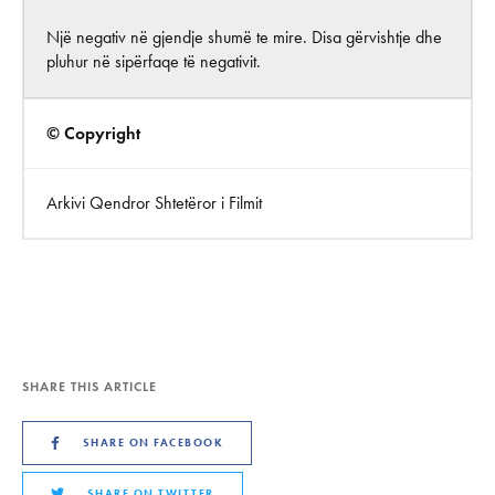
Një negativ në gjendje shumë te mire. Disa gërvishtje dhe
pluhur në sipërfaqe të negativit.
© Copyright
Arkivi Qendror Shtetëror i Filmit
SHARE THIS ARTICLE
SHARE ON FACEBOOK
SHARE ON TWITTER