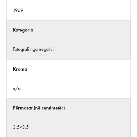
1969
Kategoria
Fotografi nga negativi
Kroma
n/a
Përmasat (në centimetër)
3.5×3.5