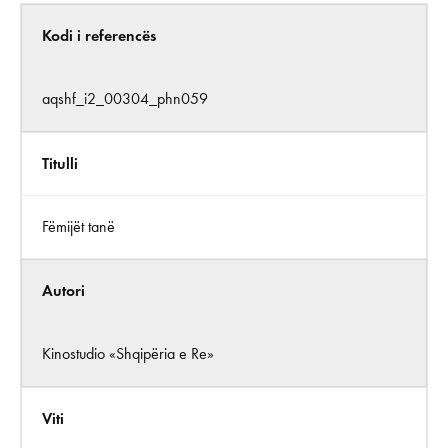
Kodi i referencës
aqshf_i2_00304_phn059
Titulli
Fëmijët tanë
Autori
Kinostudio «Shqipëria e Re»
Viti