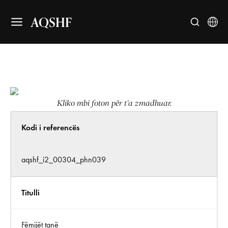
AQSHF
Kliko mbi foton për t’a zmadhuar.
Kodi i referencës
aqshf_i2_00304_phn039
Titulli
Fëmijët tanë