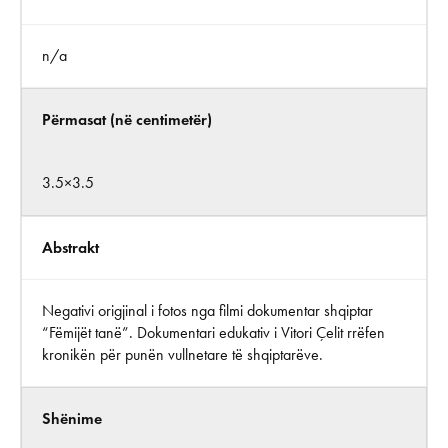
n/a
Përmasat (në centimetër)
3.5×3.5
Abstrakt
Negativi origjinal i fotos nga filmi dokumentar shqiptar
“Fëmijët tanë”. Dokumentari edukativ i Vitori Çelit rrëfen
kronikën për punën vullnetare të shqiptarëve.
Shënime