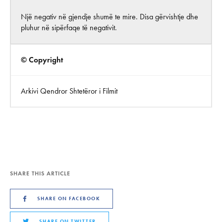
Një negativ në gjendje shumë te mire. Disa gërvishtje dhe
pluhur në sipërfaqe të negativit.
© Copyright
Arkivi Qendror Shtetëror i Filmit
SHARE THIS ARTICLE
SHARE ON FACEBOOK
SHARE ON TWITTER