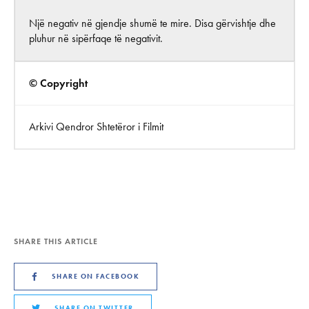
Një negativ në gjendje shumë te mire. Disa gërvishtje dhe
pluhur në sipërfaqe të negativit.
© Copyright
Arkivi Qendror Shtetëror i Filmit
SHARE THIS ARTICLE
SHARE ON FACEBOOK
SHARE ON TWITTER