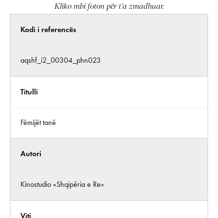
Kliko mbi foton për t’a zmadhuar.
Kodi i referencës
aqshf_i2_00304_phn023
Titulli
Fëmijët tanë
Autori
Kinostudio «Shqipëria e Re»
Viti