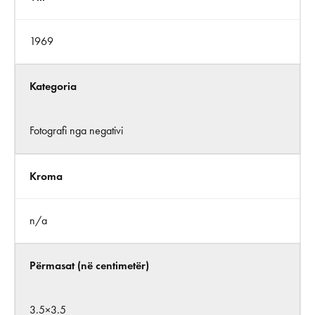
1969
Kategoria
Fotografi nga negativi
Kroma
n/a
Përmasat (në centimetër)
3.5×3.5