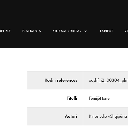
OFTIME
E-ALBANIA
KINEMA «DRITA»
TARIFAT
V
Kodi i referencës
aqshf_i2_00304_ph
Titulli
Fëmijët tanë
Autori
Kinostudio «Shqipëria