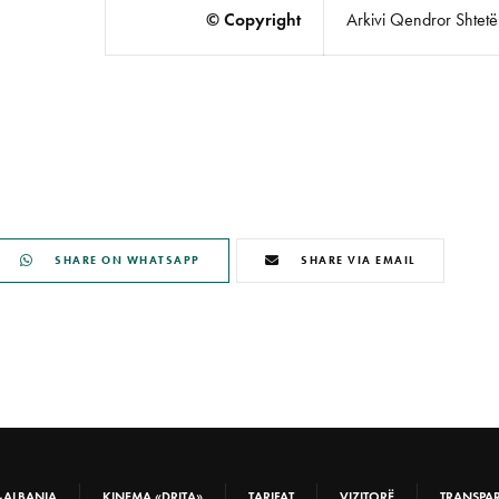
© Copyright
Arkivi Qendror Shtetëro
SHARE ON WHATSAPP
SHARE VIA EMAIL
-ALBANIA
KINEMA «DRITA»
TARIFAT
VIZITORË
TRANSPA