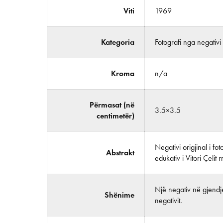
Viti
1969
Kategoria
Fotografi nga negativi
Kroma
n/a
Përmasat (në
3.5×3.5
centimetër)
Negativi origjinal i f
Abstrakt
edukativ i Vitori Çelit
Një negativ në gjendje
Shënime
negativit.