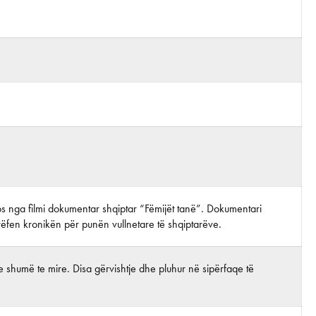
otos nga filmi dokumentar shqiptar “Fëmijët tanë”. Dokumentari
 rrëfen kronikën për punën vullnetare të shqiptarëve.
 shumë te mire. Disa gërvishtje dhe pluhur në sipërfaqe të