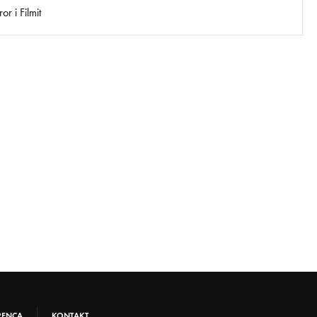
r i Filmit
RENCA
KONTAKT