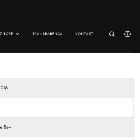
IZITORË
TRANSPARENCA
KONTAKT
n016
 e Re»