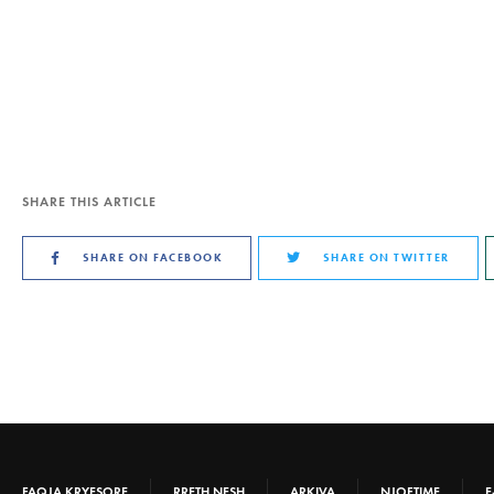
SHARE THIS ARTICLE
SHARE ON FACEBOOK
SHARE ON TWITTER
FAQJA KRYESORE
RRETH NESH
ARKIVA
NJOFTIME
E