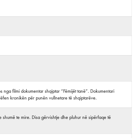
otos nga filmi dokumentar shqiptar “Fëmijët tanë”. Dokumentari
 rrëfen kronikën për punën vullnetare të shqiptarëve.
 shumë te mire. Disa gërvishtje dhe pluhur në sipërfaqe të