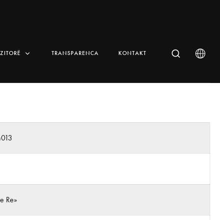
IZITORË
TRANSPARENCA
KONTAKT
n013
 e Re»