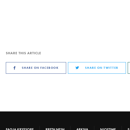
SHARE THIS ARTICLE
SHARE ON FACEBOOK
SHARE ON TWITTER
FAQJA KRYESORE
RRETH NESH
ARKIVA
NJOFTIME
E