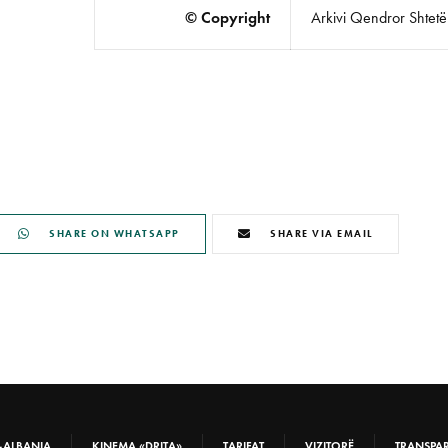
© Copyright
Arkivi Qendror Shtetëro
SHARE ON WHATSAPP
SHARE VIA EMAIL
-ALBANIA
KINEMA «DRITA»
TARIFAT
VIZITORË
TRANSPA