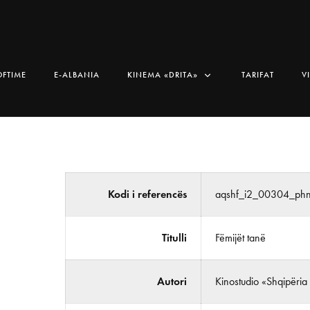
OFTIME
E-ALBANIA
KINEMA «DRITA»
TARIFAT
V
Kodi i referencës
aqshf_i2_00304_ph
Titulli
Fëmijët tanë
Autori
Kinostudio «Shqipëria