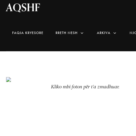
AQSHF
FAQJA KRYESORE
RRETH NESH
ARKIVA
NJ
Kliko mbi foton për t’a zmadhuar.