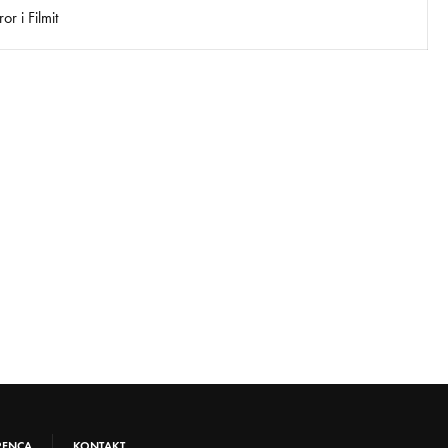
r i Filmit
RENCA
KONTAKT