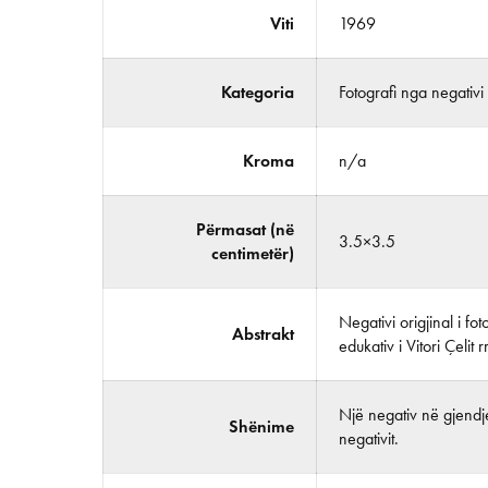
Viti
1969
Kategoria
Fotografi nga negativi
Kroma
n/a
Përmasat (në
3.5×3.5
centimetër)
Negativi origjinal i f
Abstrakt
edukativ i Vitori Çelit
Një negativ në gjendje
Shënime
negativit.