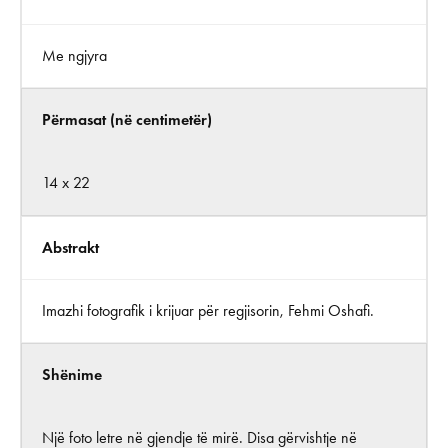
Me ngjyra
Përmasat (në centimetër)
14 x 22
Abstrakt
Imazhi fotografik i krijuar për regjisorin, Fehmi Oshafi.
Shënime
Një foto letre në gjendje të mirë. Disa gërvishtje në