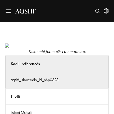
AQSHF
Kliko mbi foton për t’a zmadhuar.
Kodi i referencës
aqshf_kinostudio_id_php0328
Titulli
Fehmi Oshafi