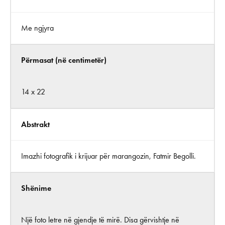
Me ngjyra
Përmasat (në centimetër)
14 x 22
Abstrakt
Imazhi fotografik i krijuar për marangozin, Fatmir Begolli.
Shënime
Një foto letre në gjendje të mirë. Disa gërvishtje në