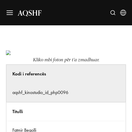
AQSHF
Kliko mbi foton për t’a zmadhuar.
Kodi i referencës
aqshf_kinostudio_id_php0096
Titulli
Fatmir Begolli