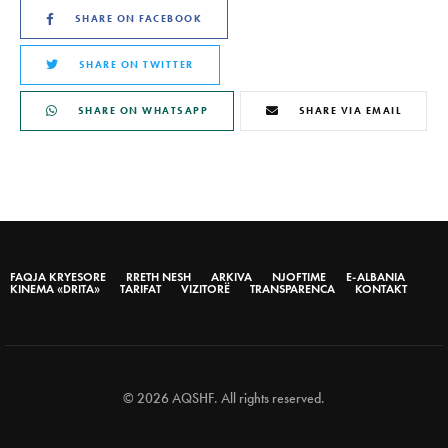
SHARE ON FACEBOOK
SHARE ON TWITTER
SHARE ON WHATSAPP
SHARE VIA EMAIL
FAQJA KRYESORE
RRETH NESH
ARKIVA
NJOFTIME
E-ALBANIA
KINEMA «DRITA»
TARIFAT
VIZITORË
TRANSPARENCA
KONTAKT
© 2026 AQSHF. All rights reserved.