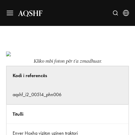
AQSHF
Kliko mbi foton për t’a zmadhuar.
Kodi i referencës
aqshf_i2_00514_phn006
Titulli
Enver Hoxha viziton uzinen traktori