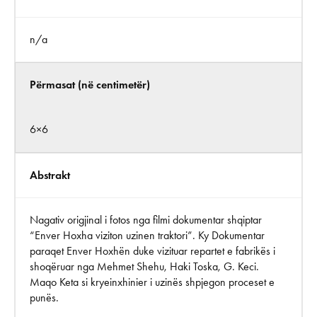
n/a
Përmasat (në centimetër)
6×6
Abstrakt
Nagativ origjinal i fotos nga filmi dokumentar shqiptar
“Enver Hoxha viziton uzinen traktori”. Ky Dokumentar
paraqet Enver Hoxhën duke vizituar repartet e fabrikës i
shoqëruar nga Mehmet Shehu, Haki Toska, G. Keci.
Maqo Keta si kryeinxhinier i uzinës shpjegon proceset e
punës.