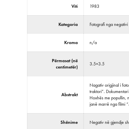
Viti
1983
Kategoria
Fotografi nga negativi
Kroma
n/a
Përmasat (në
3.5×3.5
centimetër)
Nagativ origjinal i fo
traktori”. Dokumentari
Abstrakt
Hoxhës me popullin, nën
janë marrë nga filmi
Shënime
Negativ në gjendje shu