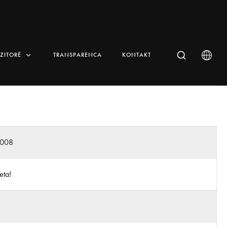
IZITORË
TRANSPARENCA
KONTAKT
n008
eta!