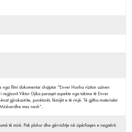
tos nga filmi dokumentar shqiptar “Enver Hoxha viziton uzinen
 i regjisorit Viktor Gjika paraqet aspekte nga takime të Enver
at gjirokastrite, punëtorët, fëmijët e të rinjë. Të gjitha materialet
 “Mirëserdhe mes nesh”.
më të mirë. Pak pluhur dhe gërvishtje në sipërfaqen e negativit.