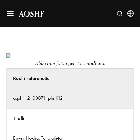
AQSHF
Kliko mbi foton për t’a zmadhuar.
Kodi i referencës
aqshf_i2_00871_phn012
Titulli
Enver Hoxha. Tungjatjeta!