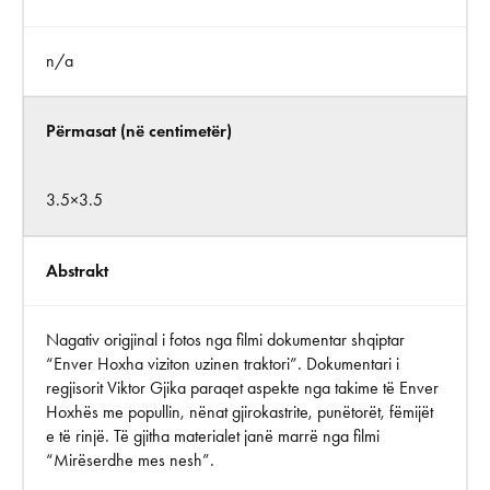
n/a
Përmasat (në centimetër)
3.5×3.5
Abstrakt
Nagativ origjinal i fotos nga filmi dokumentar shqiptar
“Enver Hoxha viziton uzinen traktori”. Dokumentari i
regjisorit Viktor Gjika paraqet aspekte nga takime të Enver
Hoxhës me popullin, nënat gjirokastrite, punëtorët, fëmijët
e të rinjë. Të gjitha materialet janë marrë nga filmi
“Mirëserdhe mes nesh”.