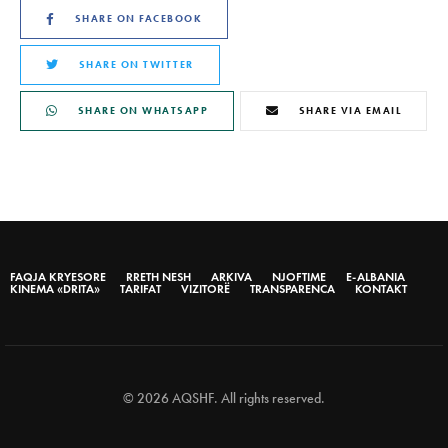
SHARE ON FACEBOOK
SHARE ON TWITTER
SHARE ON WHATSAPP
SHARE VIA EMAIL
FAQJA KRYESORE
RRETH NESH
ARKIVA
NJOFTIME
E-ALBANIA
KINEMA «DRITA»
TARIFAT
VIZITORË
TRANSPARENCA
KONTAKT
© 2026 AQSHF. All rights reserved.