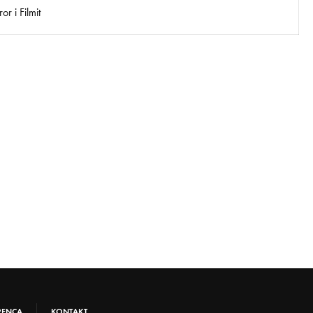
r i Filmit
RENCA
KONTAKT