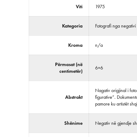
Viti
1975
Kategoria
Fotografi nga negativi
Kroma
n/a
Përmasat (në
6×6
centimetër)
Nagativ origjinal i fo
Abstrakt
figurative”. Dokumenta
pamore ku artistët shq
Shënime
Negativ në gjendje shu