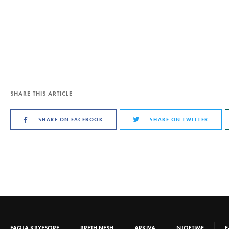
SHARE THIS ARTICLE
SHARE ON FACEBOOK
SHARE ON TWITTER
FAQJA KRYESORE
RRETH NESH
ARKIVA
NJOFTIME
E