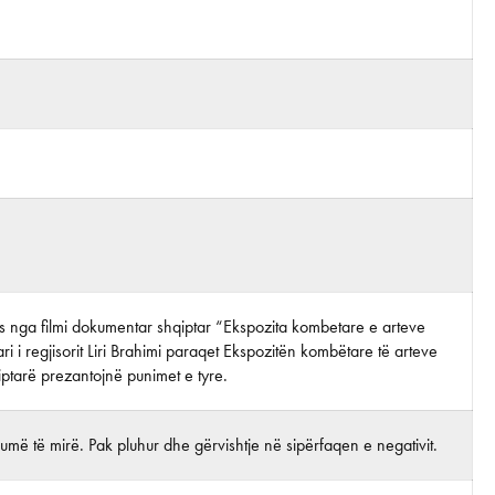
tos nga filmi dokumentar shqiptar “Ekspozita kombetare e arteve
ri i regjisorit Liri Brahimi paraqet Ekspozitën kombëtare të arteve
iptarë prezantojnë punimet e tyre.
më të mirë. Pak pluhur dhe gërvishtje në sipërfaqen e negativit.