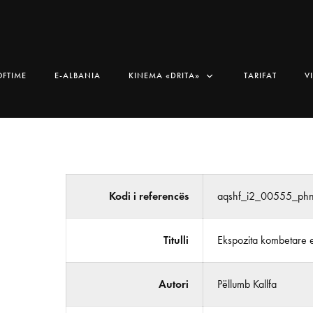
OFTIME
E-ALBANIA
KINEMA «DRITA»
TARIFAT
V
Kodi i referencës
aqshf_i2_00555_ph
Titulli
Ekspozita kombetare e 
Autori
Pëllumb Kallfa