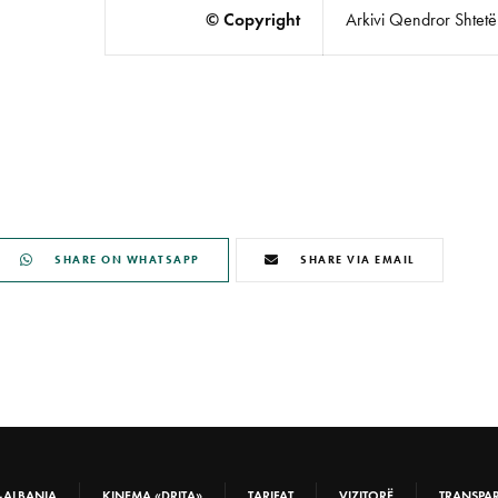
© Copyright
Arkivi Qendror Shtetëro
SHARE ON WHATSAPP
SHARE VIA EMAIL
-ALBANIA
KINEMA «DRITA»
TARIFAT
VIZITORË
TRANSPA