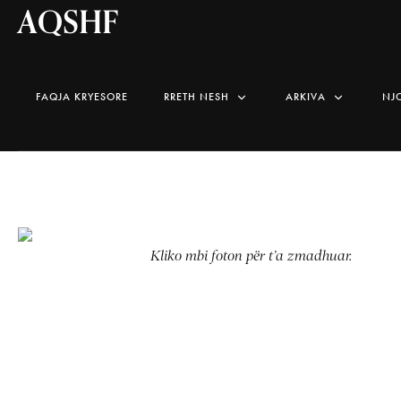
AQSHF
FAQJA KRYESORE
RRETH NESH
ARKIVA
NJ
Kliko mbi foton për t’a zmadhuar.