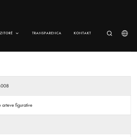
IZITORË
TRANSPARENCA
KONTAKT
n008
arteve figurative