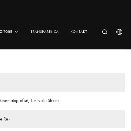
IZITORË
TRANSPARENCA
KONTAKT
 kinematografisë, Festivali i Shtatë
 e Re»