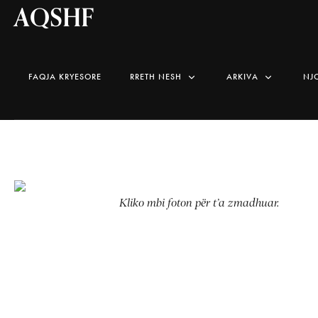
AQSHF
FAQJA KRYESORE
RRETH NESH
ARKIVA
NJ
Kliko mbi foton për t’a zmadhuar.