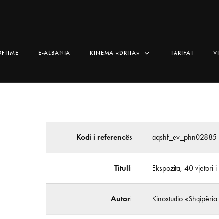
OFTIME
E-ALBANIA
KINEMA «DRITA»
TARIFAT
V
Kodi i referencës
aqshf_ev_phn02885
Titulli
Ekspozita, 40 vjetori i
Autori
Kinostudio «Shqipëria