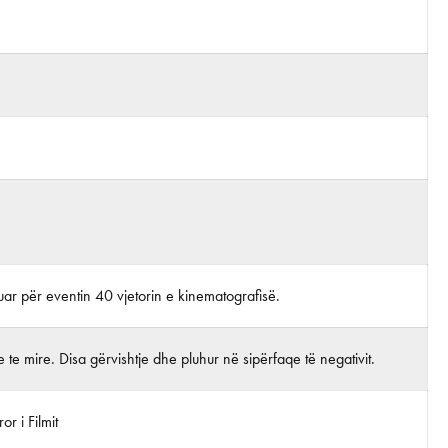
ijuar për eventin 40 vjetorin e kinematografisë.
 te mire. Disa gërvishtje dhe pluhur në sipërfaqe të negativit.
r i Filmit