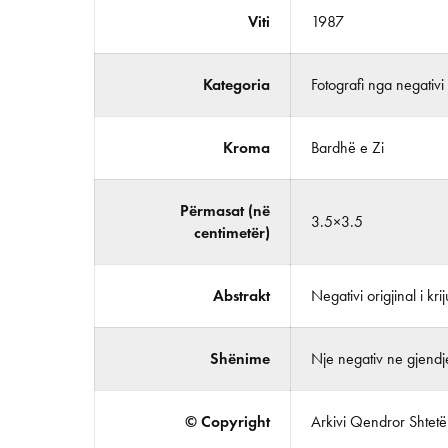
Viti
1987
Kategoria
Fotografi nga negativi
Kroma
Bardhë e Zi
Përmasat (në
3.5×3.5
centimetër)
Abstrakt
Negativi origjinal i kr
Shënime
Nje negativ ne gjendje
© Copyright
Arkivi Qendror Shtetëro