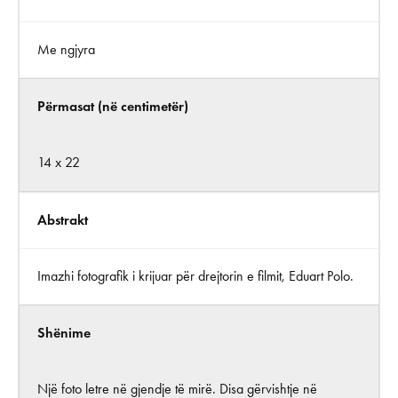
Me ngjyra
Përmasat (në centimetër)
14 x 22
Abstrakt
Imazhi fotografik i krijuar për drejtorin e filmit, Eduart Polo.
Shënime
Një foto letre në gjendje të mirë. Disa gërvishtje në