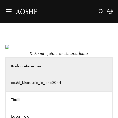
AQSHF
Kliko mbi foton për t’a zmadhuar.
Kodi i referencës
aqshf_kinostudio_id_php0044
Titulli
Eduart Polo